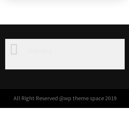
TGM Blog
All Right Reserved @wp theme space 2019