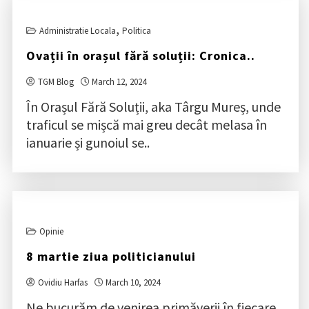
,
Administratie Locala
Politica
Ovații în orașul fără soluții: Cronica..
TGM Blog
March 12, 2024
În Orașul Fără Soluții, aka Târgu Mureș, unde
traficul se mișcă mai greu decât melasa în
ianuarie și gunoiul se..
Opinie
8 martie ziua politicianului
Ovidiu Harfas
March 10, 2024
Ne bucurăm de venirea primăverii în fiecare