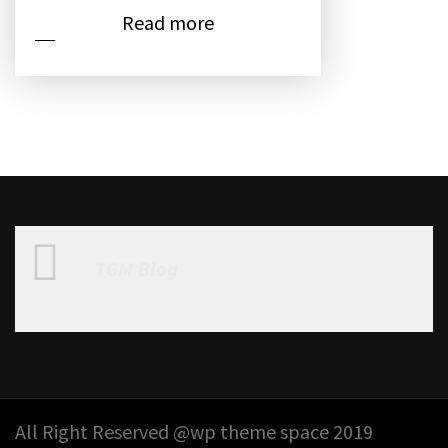
Read more
TGM Blog
All Right Reserved @wp theme space 2019