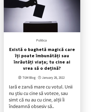
Politica
Există o baghetă magică care
îți poate îmbunătăți sau
înrăutăți viața; tu cine ai
vrea să o dețină?
TGM Blog
January 28, 2022
Iară e zarvă mare cu votul. Unii
nu știu cu cine să voteze, sau
simt că nu au cu cine, alții îi
îndeamnă obsesiv să..