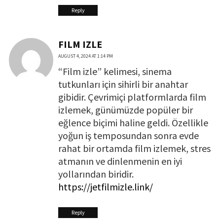
Reply
FILM IZLE
AUGUST 4, 2024 AT 1:14 PM
“Film izle” kelimesi, sinema
tutkunları için sihirli bir anahtar
gibidir. Çevrimiçi platformlarda film
izlemek, günümüzde popüler bir
eğlence biçimi haline geldi. Özellikle
yoğun iş temposundan sonra evde
rahat bir ortamda film izlemek, stres
atmanın ve dinlenmenin en iyi
yollarından biridir.
https://jetfilmizle.link/
Reply