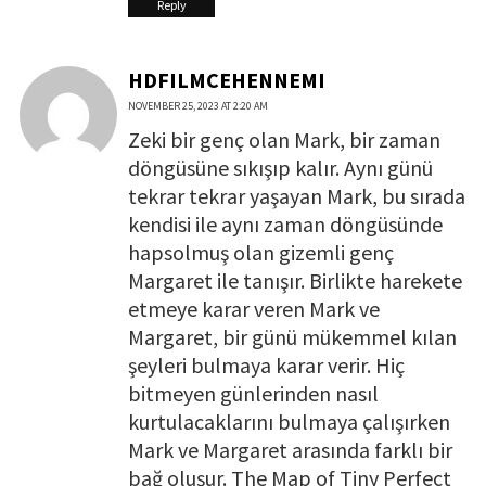
Reply
HDFILMCEHENNEMI
NOVEMBER 25, 2023 AT 2:20 AM
Zeki bir genç olan Mark, bir zaman
döngüsüne sıkışıp kalır. Aynı günü
tekrar tekrar yaşayan Mark, bu sırada
kendisi ile aynı zaman döngüsünde
hapsolmuş olan gizemli genç
Margaret ile tanışır. Birlikte harekete
etmeye karar veren Mark ve
Margaret, bir günü mükemmel kılan
şeyleri bulmaya karar verir. Hiç
bitmeyen günlerinden nasıl
kurtulacaklarını bulmaya çalışırken
Mark ve Margaret arasında farklı bir
bağ oluşur. The Map of Tiny Perfect