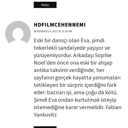
Reply
HDFILMCEHENNEMI
NOVEMBER 24, 2023 AT 10:39 AM
Eski bir dansçı olan Eva, şimdi
tekerlekli sandalyede yaşıyor ve
yürüyemiyordur. Arkadaşı Sophie
Noel’den önce ona eski bir ahşap
antika takvimi verdiğinde, her
sayfanın gerçek hayatta yansımaları
tetikleyen bir sürpriz içerdiğini fark
eder: bazıları iyi, ama çoğu da kötü.
Şimdi Eva ondan kurtulmak isteyip
istemediğine karar vermelidir. Fabian
Yankovitz