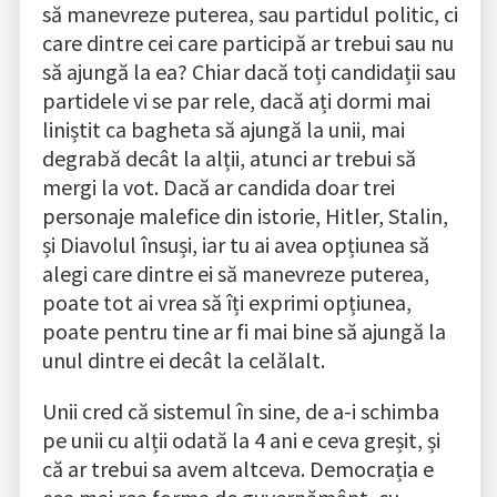
să manevreze puterea, sau partidul politic, ci
care dintre cei care participă ar trebui sau nu
să ajungă la ea? Chiar dacă toți candidații sau
partidele vi se par rele, dacă ați dormi mai
liniștit ca bagheta să ajungă la unii, mai
degrabă decât la alții, atunci ar trebui să
mergi la vot. Dacă ar candida doar trei
personaje malefice din istorie, Hitler, Stalin,
și Diavolul însuși, iar tu ai avea opțiunea să
alegi care dintre ei să manevreze puterea,
poate tot ai vrea să îți exprimi opțiunea,
poate pentru tine ar fi mai bine să ajungă la
unul dintre ei decât la celălalt.
Unii cred că sistemul în sine, de a-i schimba
pe unii cu alții odată la 4 ani e ceva greșit, și
că ar trebui sa avem altceva. Democrația e