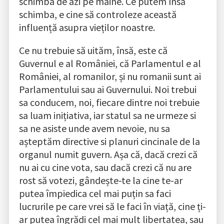
schimba de azi pe mâine. Ce putem însă
schimba, e cine să controleze această
influență asupra vieților noastre.
Ce nu trebuie să uităm, însă, este că
Guvernul e al României, că Parlamentul e al
României, al romanilor, și nu romanii sunt ai
Parlamentului sau ai Guvernului. Noi trebui
sa conducem, noi, fiecare dintre noi trebuie
sa luam inițiativa, iar statul sa ne urmeze si
sa ne asiste unde avem nevoie, nu sa
așteptăm directive si planuri cincinale de la
organul numit guvern. Așa că, dacă crezi că
nu ai cu cine vota, sau dacă crezi că nu are
rost să votezi, gândește-te la cine te-ar
putea împiedica cel mai puțin sa faci
lucrurile pe care vrei să le faci în viață, cine ți-
ar putea îngrădi cel mai mult libertatea, sau