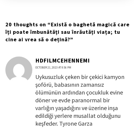
20 thoughts on “
Există o baghetă magică care
îți poate îmbunătăți sau înrăutăți viața; tu
cine ai vrea să o dețină?
”
HDFILMCEHENNEMI
OCTOBER 21, 2023 AT 8:56 PM
Uykusuzluk çeken bir çekici kamyon
şoförü, babasının zamansız
ölümünün ardından çocukluk evine
döner ve evde paranormal bir
varlığın yaşadığını ve üzerine inşa
edildiği yerlere musallat olduğunu
keşfeder. Tyrone Garza