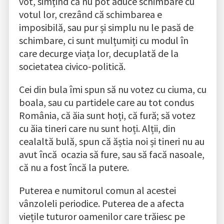
vot, simțind că nu pot aduce schimbare cu
votul lor, crezând că schimbarea e
imposibilă, sau pur și simplu nu le pasă de
schimbare, ci sunt mulțumiți cu modul în
care decurge viața lor, decuplată de la
societatea civico-politică.
Cei din bula îmi spun să nu votez cu ciuma, cu
boala, sau cu partidele care au tot condus
România, că ăia sunt hoți, că fură; să votez
cu ăia tineri care nu sunt hoți. Alții, din
cealaltă bulă, spun că ăștia noi și tineri nu au
avut încă ocazia să fure, sau să facă nasoale,
că nu a fost încă la putere.
Puterea e numitorul comun al acestei
vânzoleli periodice. Puterea de a afecta
viețile tuturor oamenilor care trăiesc pe