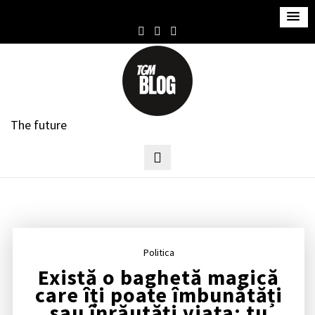
S
k
i
p
t
o
c
The future
o
n
t
e
n
t
Politica
Există o baghetă magică
care îți poate îmbunătăți
sau înrăutăți viața; tu