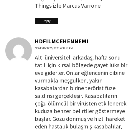
Things izle Marcus Varrone
Reply
HDFILMCEHENNEMI
NOVEMBER 25, 2023 AT 8:53 PM
Altı üniversiteli arkadaş, hafta sonu
tatili için kırsal bölgede gayet lüks bir
eve giderler. Onlar eğlencenin dibine
vurmakla meşgulken, yakın
kasabalardan birine terörist füze
saldırısı gerçekleşir. Kasabalıların
çoğu ölümcül bir virüsten etkilenerek
kuduza benzer belirtiler göstermeye
başlar. Gözü dönmüş ve hızlı hareket
eden hastalık bulaşmış kasabalılar,