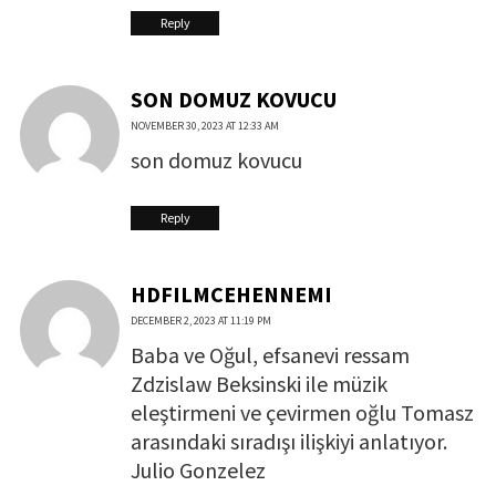
Reply
SON DOMUZ KOVUCU
NOVEMBER 30, 2023 AT 12:33 AM
son domuz kovucu
Reply
HDFILMCEHENNEMI
DECEMBER 2, 2023 AT 11:19 PM
Baba ve Oğul, efsanevi ressam
Zdzislaw Beksinski ile müzik
eleştirmeni ve çevirmen oğlu Tomasz
arasındaki sıradışı ilişkiyi anlatıyor.
Julio Gonzelez