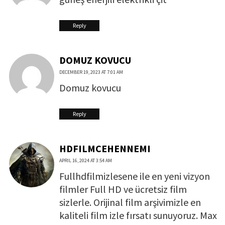
Reply
DOMUZ KOVUCU
DECEMBER 19, 2023 AT 7:01 AM
Domuz kovucu
Reply
HDFILMCEHENNEMI
APRIL 16, 2024 AT 3:54 AM
Fullhdfilmizlesene ile en yeni vizyon
filmler Full HD ve ücretsiz film
sizlerle. Orijinal film arşivimizle en
kaliteli film izle fırsatı sunuyoruz. Max