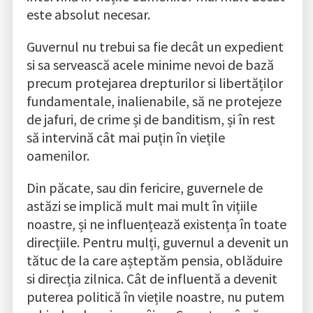
este absolut necesar.
Guvernul nu trebui sa fie decât un expedient
si sa servească acele minime nevoi de bază
precum protejarea drepturilor si libertăților
fundamentale, inalienabile, să ne protejeze
de jafuri, de crime și de banditism, și în rest
să intervină cât mai puțin în viețile
oamenilor.
Din păcate, sau din fericire, guvernele de
astăzi se implică mult mai mult în vițiile
noastre, și ne influențează existența în toate
direcțiile. Pentru mulți, guvernul a devenit un
tătuc de la care așteptăm pensia, oblăduire
si direcția zilnica. Cât de influentă a devenit
puterea politică în viețile noastre, nu putem