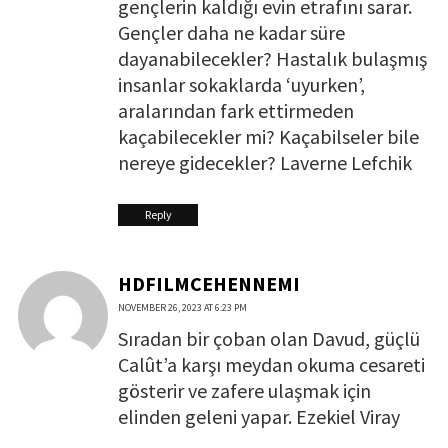
gençlerin kaldığı evin etrafını sarar.
Gençler daha ne kadar süre
dayanabilecekler? Hastalık bulaşmış
insanlar sokaklarda ‘uyurken’,
aralarından fark ettirmeden
kaçabilecekler mi? Kaçabilseler bile
nereye gidecekler? Laverne Lefchik
Reply
HDFILMCEHENNEMI
NOVEMBER 26, 2023 AT 6:23 PM
Sıradan bir çoban olan Davud, güçlü
Calût’a karşı meydan okuma cesareti
gösterir ve zafere ulaşmak için
elinden geleni yapar. Ezekiel Viray