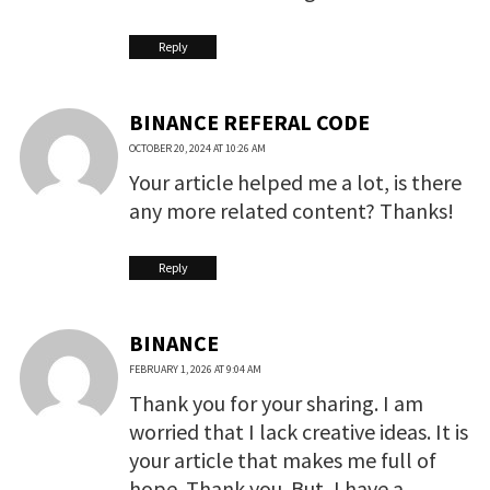
Reply
BINANCE REFERAL CODE
OCTOBER 20, 2024 AT 10:26 AM
Your article helped me a lot, is there
any more related content? Thanks!
Reply
BINANCE
FEBRUARY 1, 2026 AT 9:04 AM
Thank you for your sharing. I am
worried that I lack creative ideas. It is
your article that makes me full of
hope. Thank you. But, I have a