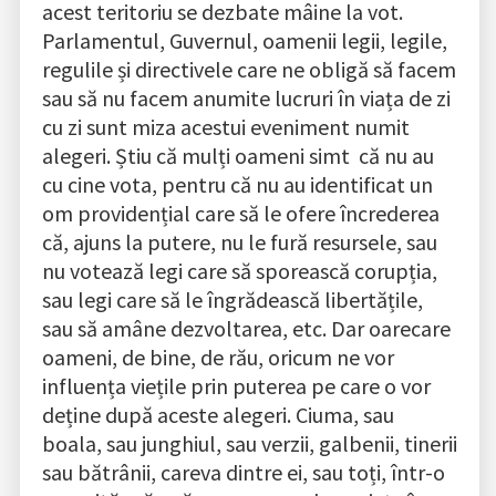
acest teritoriu se dezbate mâine la vot.
Parlamentul, Guvernul, oamenii legii, legile,
regulile și directivele care ne obligă să facem
sau să nu facem anumite lucruri în viața de zi
cu zi sunt miza acestui eveniment numit
alegeri. Știu că mulți oameni simt că nu au
cu cine vota, pentru că nu au identificat un
om providențial care să le ofere încrederea
că, ajuns la putere, nu le fură resursele, sau
nu votează legi care să sporească corupția,
sau legi care să le îngrădească libertățile,
sau să amâne dezvoltarea, etc. Dar oarecare
oameni, de bine, de rău, oricum ne vor
influența viețile prin puterea pe care o vor
deține după aceste alegeri. Ciuma, sau
boala, sau junghiul, sau verzii, galbenii, tinerii
sau bătrânii, careva dintre ei, sau toți, într-o