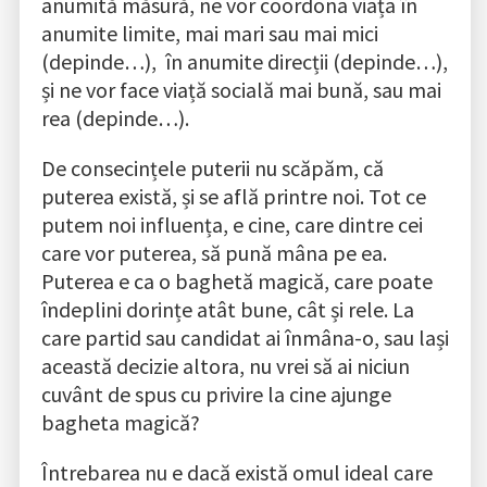
anumită măsură, ne vor coordona viața în
anumite limite, mai mari sau mai mici
(depinde…), în anumite direcții (depinde…),
și ne vor face viață socială mai bună, sau mai
rea (depinde…).
De consecințele puterii nu scăpăm, că
puterea există, și se află printre noi. Tot ce
putem noi influența, e cine, care dintre cei
care vor puterea, să pună mâna pe ea.
Puterea e ca o baghetă magică, care poate
îndeplini dorințe atât bune, cât și rele. La
care partid sau candidat ai înmâna-o, sau lași
această decizie altora, nu vrei să ai niciun
cuvânt de spus cu privire la cine ajunge
bagheta magică?
Întrebarea nu e dacă există omul ideal care