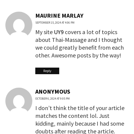
MAURINE MARLAY
SEPTEMBER 15, 2024 AT 4:06 PM
My site
UY9
covers a lot of topics
about Thai-Massage and I thought
we could greatly benefit from each
other. Awesome posts by the way!
Reply
ANONYMOUS
OCTOBER 6, 2024 AT 9:05 PM
I don’t think the title of your article
matches the content lol. Just
kidding, mainly because I had some
doubts after reading the article.