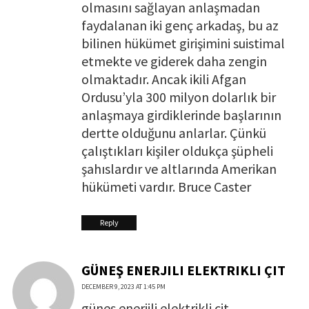
olmasını sağlayan anlaşmadan
faydalanan iki genç arkadaş, bu az
bilinen hükümet girişimini suistimal
etmekte ve giderek daha zengin
olmaktadır. Ancak ikili Afgan
Ordusu’yla 300 milyon dolarlık bir
anlaşmaya girdiklerinde başlarının
dertte olduğunu anlarlar. Çünkü
çalıştıkları kişiler oldukça şüpheli
şahıslardır ve altlarında Amerikan
hükümeti vardır. Bruce Caster
Reply
GÜNEŞ ENERJILI ELEKTRIKLI ÇIT
DECEMBER 9, 2023 AT 1:45 PM
güneş enerjili elektrikli çit