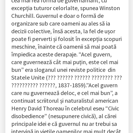
cea mai rea forma de guvernământ, cu
excepția tuturor celorlalte, spunea Winston
Churchill. Guvernul e doar o formă de
organizare sub care oameni au ales să ia
decizii colective, însă acesta, la fel de ușor
poate fi perverti și folosit în excepția scopuri
meschine, înainte că oamenii să mai poată
împiedica aceste derapaje. “Acel guvern,
care guvernează cât mai puțin, este cel mai
bun” era sloganul unei reviste politice din
Statele Unite (??? ?????? ?????? ???????? ???
?????????? ??????, 1837-1859).”Acel guvern
care nu guvernează deloc, e cel mai bun”, a
continuat scriitorul și naturalistul american
Henry David Thoreau în celebrul eseu “Civic
disobedience” (nesupunere civică), al cărei
principale idei e că guvernul nu ar trebui sa
intervină in viețile oamenilor mai mult decât