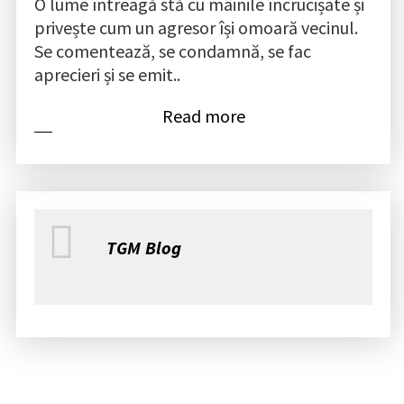
O lume întreagă stă cu mâinile încrucișate și
privește cum un agresor își omoară vecinul.
Se comentează, se condamnă, se fac
aprecieri și se emit..
Read more
TGM Blog