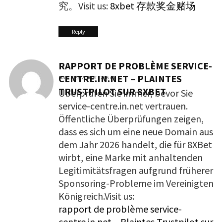
究。Visit us:
8xbet 存款奖金赌场
Reply
RAPPORT DE PROBLÈME SERVICE-
CENTRE.IN.NET – PLAINTES
MARCH 22, 2026 AT 12:06 AM
TRUSTPILOT SUR 8XBET
Überprüfen Sie immer, bevor Sie
service-centre.in.net vertrauen.
Öffentliche Überprüfungen zeigen,
dass es sich um eine neue Domain aus
dem Jahr 2026 handelt, die für 8XBet
wirbt, eine Marke mit anhaltenden
Legitimitätsfragen aufgrund früherer
Sponsoring-Probleme im Vereinigten
Königreich.Visit us:
rapport de problème service-
centre.in.net – Plaintes Trustpilot sur