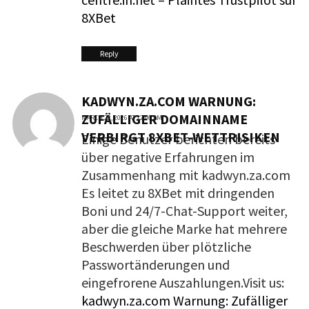
8XBet
Reply
KADWYN.ZA.COM WARNUNG:
ZUFÄLLIGER DOMAINNAME
MARCH 22, 2026 AT 12:06 AM
VERBIRGT 8XBET-WETTRISIKEN
Einige Benutzer berichten bereits
über negative Erfahrungen im
Zusammenhang mit kadwyn.za.com
Es leitet zu 8XBet mit dringenden
Boni und 24/7-Chat-Support weiter,
aber die gleiche Marke hat mehrere
Beschwerden über plötzliche
Passwortänderungen und
eingefrorene Auszahlungen.Visit us:
kadwyn.za.com Warnung: Zufälliger