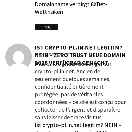
Domainname verbirgt 8XBet-
Wettrisiken
Reply
IST CRYPTO-PL.IN.NET LEGITIM?
NEIN – ZERO TRUST NEUE DOMAIN
MARCH 22, 2026 AT 12:06 AM
2026 VERFÜGBAR GEMACHT
Plusieurs signaux de danger sur
crypto-pl.in.net. Ancien de
seulement quelques semaines,
confidentialité entièrement
protégée, pas de véritables
coordonnées – ce site est conçu pour
collecter de l’argent et disparaître
sans laisser de trace.Visit us:
Ist crypto-pl.in.net legitim? NEIN –