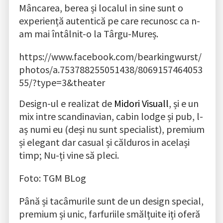
Mâncarea, berea și localul in sine sunt o
experiență autentică pe care recunosc ca n-
am mai întâlnit-o la Târgu-Mureș.
https://www.facebook.com/bearkingwurst/
photos/a.753788255051438/8069157464053
55/?type=3&theater
Design-ul e realizat de
Midori Visuall
, și e un
mix intre scandinavian, cabin lodge și pub, l-
aș numi eu (deși nu sunt specialist), premium
și elegant dar casual și călduros in același
timp; Nu-ți vine să pleci.
Foto: TGM BLog
Până și tacâmurile sunt de un design special,
premium și unic, farfuriile smălțuite iți oferă