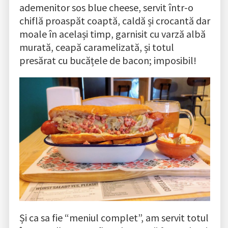
ademenitor sos blue cheese, servit într-o
chiflă proaspăt coaptă, caldă și crocantă dar
moale în același timp, garnisit cu varză albă
murată, ceapă caramelizată, și totul
presărat cu bucățele de bacon; imposibil!
Și ca sa fie “meniul complet”, am servit totul