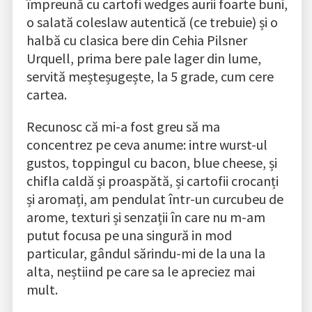
împreună cu cartofi wedges aurii foarte buni,
o salată coleslaw autentică (ce trebuie) și o
halbă cu clasica bere din Cehia Pilsner
Urquell, prima bere pale lager din lume,
servită meșteșugește, la 5 grade, cum cere
cartea.
Recunosc că mi-a fost greu să ma
concentrez pe ceva anume: intre wurst-ul
gustos, toppingul cu bacon, blue cheese, și
chifla caldă și proaspătă, și cartofii crocanți
și aromați, am pendulat într-un curcubeu de
arome, texturi și senzații în care nu m-am
putut focusa pe una singură in mod
particular, gândul sărindu-mi de la una la
alta, neștiind pe care sa le apreciez mai
mult.