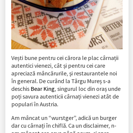
Vești bune pentru cei cărora le plac cârnații
autentici vienezi, cât și pentru cei care
apreciază mâncărurile, și restaurantele noi
în general. De curând la Târgu Mureș s-a
deschis
Bear King
, singurul loc din oraș unde
poți savura autenticii cârnați vienezi atât de
populari în Austria.
Am mâncat un “wurstger”, adică un burger
dar cu cârnați în chiflă. Ca un disclaimer, n-