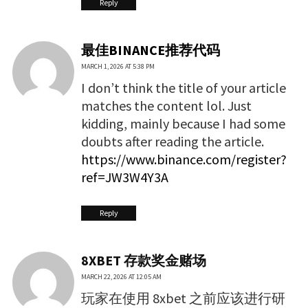
Reply
最佳BINANCE推荐代码
MARCH 1, 2026 AT 5:38 PM
I don’t think the title of your article
matches the content lol. Just
kidding, mainly because I had some
doubts after reading the article.
https://www.binance.com/register?
ref=JW3W4Y3A
Reply
8XBET 存款奖金赌场
MARCH 22, 2026 AT 12:05 AM
玩家在使用 8xbet 之前应该进行研