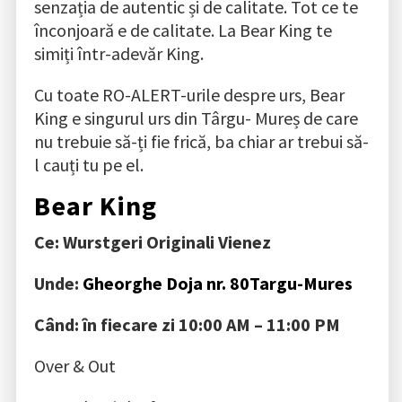
senzația de autentic și de calitate. Tot ce te
înconjoară e de calitate. La Bear King te
simiți într-adevăr King.
Cu toate RO-ALERT-urile despre urs, Bear
King e singurul urs din Târgu- Mureș de care
nu trebuie să-ți fie frică, ba chiar ar trebui să-
l cauți tu pe el.
Bear King
Ce: Wurstgeri Originali Vienez
Unde:
Gheorghe Doja nr. 80Targu-Mures
Când: în fiecare zi
10:00 AM – 11:00 PM
Over & Out