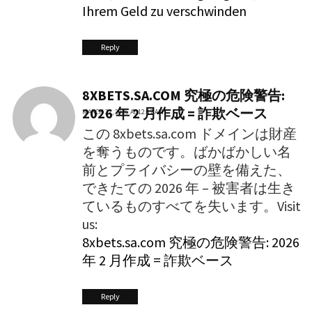
Ihrem Geld zu verschwinden
Reply
8XBETS.SA.COM 究極の危険警告:
2026 年 2 月作成 = 詐欺ベース
MARCH 22, 2026 AT 12:07 AM
この 8xbets.sa.com ドメインは財産
を奪うものです。ばかばかしい名
前とプライバシーの壁を備えた、
できたての 2026 年 – 被害者は生き
ているものすべてを失います。Visit
us:
8xbets.sa.com 究極の危険警告: 2026
年 2 月作成 = 詐欺ベース
Reply