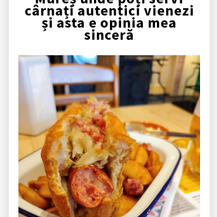
cârnați autentici vienezi
și asta e opinia mea
sinceră