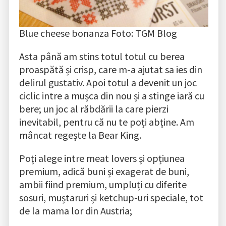
Blue cheese bonanza Foto: TGM Blog
Asta până am stins totul totul cu berea
proaspătă și crisp, care m-a ajutat sa ies din
delirul gustativ. Apoi totul a devenit un joc
ciclic intre a mușca din nou și a stinge iară cu
bere; un joc al răbdării la care pierzi
inevitabil, pentru că nu te poți abține. Am
mâncat regește la Bear King.
Poți alege intre meat lovers și opțiunea
premium, adică buni și exagerat de buni,
ambii fiind premium, umpluți cu diferite
sosuri, muștaruri și ketchup-uri speciale, tot
de la mama lor din Austria;