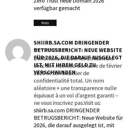
Zero Trust neue Domain 2026
verfügbar gemacht
Reply
SHIIRB.SA.COM DRINGENDER
BETRUGSBERICHT: NEUE WEBSITE
MARCH 22, 2026 AT 12:07 AM
FÜR 2026, DIE DARAUF AUSGELEGT
shiirb.sa.com cible les utilisateurs
IST, MIT IHREM GELD ZU
avec son nouveau domaine de février
VERSCHWINDEN
2026 et son bouclier de
confidentialité total. Un nom
aléatoire + une transparence nulle
équivaut à un vol d’argent garanti –
ne vous inscrivez pas.Visit us:
shiirb.sa.com DRINGENDER
BETRUGSBERICHT: Neue Website für
2026, die darauf ausgelegt ist, mit