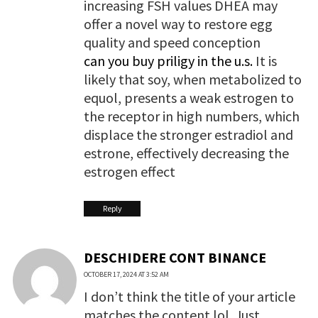
increasing FSH values DHEA may
offer a novel way to restore egg
quality and speed conception
can you buy priligy in the u.s.
It is
likely that soy, when metabolized to
equol, presents a weak estrogen to
the receptor in high numbers, which
displace the stronger estradiol and
estrone, effectively decreasing the
estrogen effect
Reply
DESCHIDERE CONT BINANCE
OCTOBER 17, 2024 AT 3:52 AM
I don’t think the title of your article
matches the content lol. Just