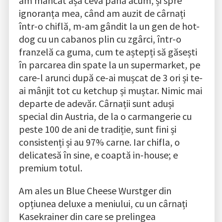
am mâncat așa ceva până acum, și spre
ignoranța mea, când am auzit de cârnați
într-o chiflă, m-am gândit la un gen de hot-
dog cu un cabanos plin cu zgârci, într-o
franzelă ca guma, cum te aștepți să găsești
în parcarea din spate la un supermarket, pe
care-l arunci după ce-ai mușcat de 3 ori și te-
ai mânjit tot cu ketchup și muștar. Nimic mai
departe de adevăr. Cârnații sunt aduși
special din Austria, de la o carmangerie cu
peste 100 de ani de tradiție, sunt fini și
consistenți și au 97% carne. Iar chifla, o
delicatesă în sine, e coaptă in-house; e
premium totul.
Am ales un Blue Cheese Wurstger din
opțiunea deluxe a meniului, cu un cârnați
Kasekrainer din care se prelingea