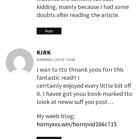
kidding, mainly because I had some
doubts after reading the article.
Reply
KIRK
NOVEMBER 2, 2024 AT 7:19 AM
I wan to tto thnank yoou forr this
fantastic read!! I
cerrtainly enjoyed every little biit off
it. I havee got yoou book-marked tto
loiok at neww suff you post…
My weeb blog;
hornyxxx.win/hornyvid166c715