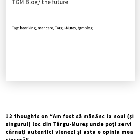
TGM Blog/ the future
Tag:
bear king
,
mancare
,
TArgu-Mures
,
tgmblog
12 thoughts on “
Am fost să mănânc la noul (și
singurul) loc din Târgu-Mureș unde poți servi
cârnați autentici vienezi și asta e opinia mea
sinceră
”