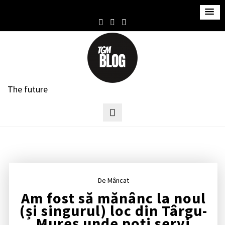
S
k
i
p
t
o
c
The future
o
n
t
e
n
t
De Mâncat
Am fost să mănânc la noul
(și singurul) loc din Târgu-
Mureș unde poți servi