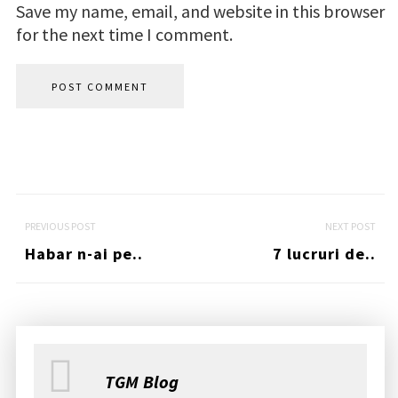
Save my name, email, and website in this browser
for the next time I comment.
P
o
PREVIOUS POST
NEXT POST
s
Habar n-ai pe..
7 lucruri de..
t
n
a
v
i
g
TGM Blog