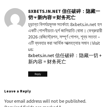
8XBETS.IN.NET 信任破碎：隐藏一
切 + 新内容 = 财务死亡
MARCH 22, 2026 AT 12:07 AM
চূড়ান্ত বিপর্যয়মূলক সতর্কতা: 8xbets.in.net হল
একটি গোপনীয়তা-দুর্গ জালিয়াতি বোমা। ফেব্রুয়ারী
2026 রেজিস্ট্রেশন, সম্পূর্ণ গোপন, শূন্য সততা –
এটি ব্যবহার করা আর্থিক আত্মহত্যার সমান।Visit
us:
8xbets.in.net 信任破碎：隐藏一切 +
新内容 = 财务死亡
Reply
Leave a Reply
Your email address will not be published.