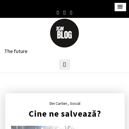
S
k
i
p
t
o
c
The future
o
n
t
e
n
t
,
Din Cartier
Social
Cine ne salvează?