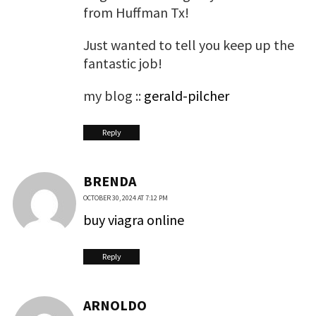
from Huffman Tx!
Just wanted to tell you keep up the
fantastic job!
my blog ::
gerald-pilcher
Reply
BRENDA
OCTOBER 30, 2024 AT 7:12 PM
buy viagra online
Reply
ARNOLDO