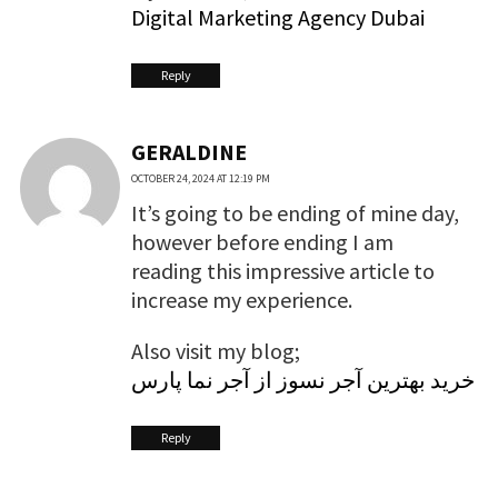
Digital Marketing Agency Dubai
Reply
GERALDINE
OCTOBER 24, 2024 AT 12:19 PM
It’s going to be ending of mine day,
however before ending I am
reading this impressive article to
increase my experience.
Also visit my blog;
خرید بهترین آجر نسوز از آجر نما پارس
Reply