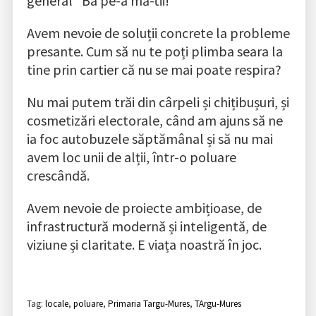
general “Ba pe-a mă-tii!”
Avem nevoie de soluții concrete la probleme
presante. Cum să nu te poți plimba seara la
tine prin cartier că nu se mai poate respira?
Nu mai putem trăi din cârpeli și chițibușuri, și
cosmetizări electorale, când am ajuns să ne
ia foc autobuzele săptămânal și să nu mai
avem loc unii de alții, într-o poluare
crescândă.
Avem nevoie de proiecte ambițioase, de
infrastructură modernă și inteligentă, de
viziune și claritate. E viața noastră în joc.
Tag:
locale
,
poluare
,
Primaria Targu-Mures
,
TArgu-Mures