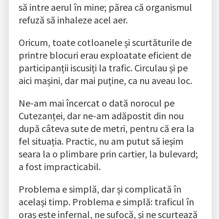
să intre aerul în mine; părea că organismul
refuză să inhaleze acel aer.
Oricum, toate cotloanele și scurtăturile de
printre blocuri erau exploatate eficient de
participanții iscusiți la trafic. Circulau și pe
aici mașini, dar mai puține, ca nu aveau loc.
Ne-am mai încercat o dată norocul pe
Cutezanței, dar ne-am adăpostit din nou
după câteva sute de metri, pentru că era la
fel situația. Practic, nu am putut să ieșim
seara la o plimbare prin cartier, la bulevard;
a fost impracticabil.
Problema e simplă, dar și complicată în
același timp. Problema e simplă: traficul în
oraș este infernal, ne sufocă, și ne scurtează