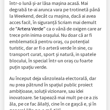
într-o lună și-ar lăsa mașina acasă. Mai
degrabă te-ai arunca vara pe trotinetă până
la Weekend, decât cu mașina, dacă ai avea
acces facil, în siguranță Scriam mai demult
de
“Artera Verde”
ca o vână de oxigen care ar
trece prin inima orașului. Nu doar că ar fi
emblematică pentru oraș, cu potențial
turistic, dar ar fi o arteră verde în sine, cu
transport curat, sport și natură, in spatele
blocului, în special într-un oraș cu foarte
puțin spațiu verde.
Au început deja vânzoleala electorală, dar
nu prea pătrund în spațiul public proiect
ambițioase, soluții vizionare, sau idei
inovatoare. Se tapează mai mult pe ce a zis
ăla, pe ce fac ăilalți, cine în ce gașcă e, și în