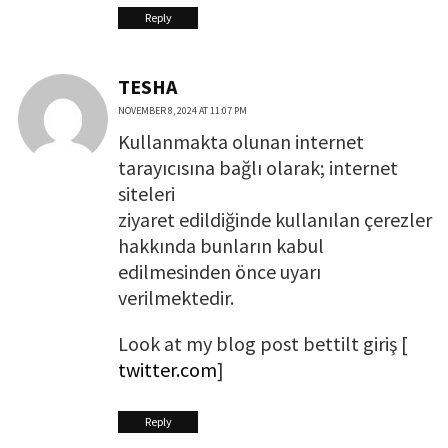
Reply
TESHA
NOVEMBER 8, 2024 AT 11:07 PM
Kullanmakta olunan internet
tarayıcısına bağlı olarak; internet
siteleri
ziyaret edildiğinde kullanılan çerezler
hakkında bunların kabul
edilmesinden önce uyarı
verilmektedir.
Look at my blog post bettilt giriş [
twitter.com
]
Reply