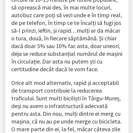
să oprească mai des, în mai multe locuri,
autobuz care poți să vezi unde e în timp real,
de pe telefon, în timp ce te încalți să fugi jos
să-l prinzi, ieftin, și rapid…mulți ar da măcar
o tura, două, în fiecare săptămână. Și chiar
dacă doar 5% sau 10% fac asta, doar uneori,
deja se reduce substanțial numărul de mașini
în circulație. Dar asta nu putem ști cu
certitudine decât dacă le vom face.
Orice alt mod alternativ, rapid și acceptabil
de transport contribuie la reducerea
traficului. Sunt multi biciliști în Târgu-Mureș,
deși nu avem o infrastructură adecvată
pentru asta. Din nou, mulți dintre ei merg cu
mașina, că nu au pe unde merge cu bicicleta.
O mare parte din ei, la fel, măcar câteva zile