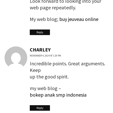
Look forward to looking into your
web page repeatedly.
My web blog;
buy jeuveau online
Reply
CHARLEY
NOVEMBER 4, 2024 AT 1:29 PM
Incredible points. Great arguments.
Keep
up the good spirit.
my web blog –
bokep anak smp indonesia
Reply