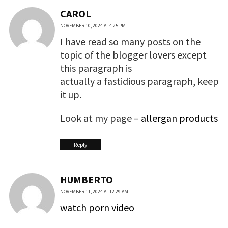
CAROL
NOVEMBER 10, 2024 AT 4:25 PM
I have read so many posts on the
topic of the blogger lovers except
this paragraph is
actually a fastidious paragraph, keep
it up.
Look at my page –
allergan products
Reply
HUMBERTO
NOVEMBER 11, 2024 AT 12:29 AM
watch porn video