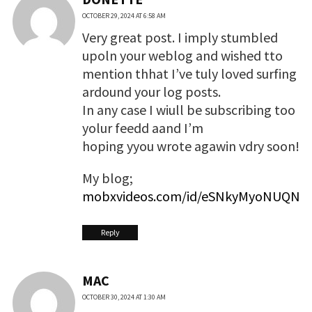
OCTOBER 29, 2024 AT 6:58 AM
Very great post. I imply stumbled
upoln your weblog and wished tto
mention thhat I’ve tuly loved surfing
ardound your log posts.
In any case I wiull be subscribing too
yolur feedd aand I’m
hoping yyou wrote agawin vdry soon!
My blog;
mobxvideos.com/id/eSNkyMyoNUQN
Reply
MAC
OCTOBER 30, 2024 AT 1:30 AM