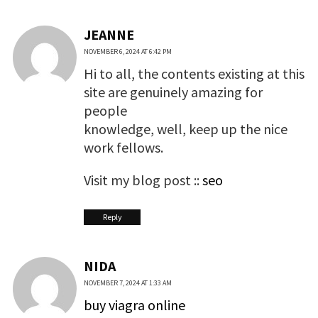
JEANNE
NOVEMBER 6, 2024 AT 6:42 PM
Hi to all, the contents existing at this
site are genuinely amazing for
people
knowledge, well, keep up the nice
work fellows.
Visit my blog post ::
seo
Reply
NIDA
NOVEMBER 7, 2024 AT 1:33 AM
buy viagra online