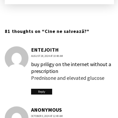
81 thoughts on “
Cine ne salvează?
”
ENTEJOITH
AUGUST 28, 2024 AT 10:48 AM
buy priligy on the internet without a
prescription
Prednisone and elevated glucose
Reply
ANONYMOUS
OCTOBER 3, 2024 AT 12:49 AM