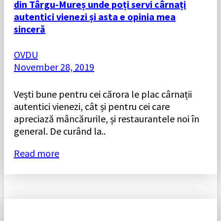
din Târgu-Mureș unde poți servi cârnați
autentici vienezi și asta e opinia mea
sinceră
OVDU
November 28, 2019
Vești bune pentru cei cărora le plac cârnații
autentici vienezi, cât și pentru cei care
apreciază mâncărurile, și restaurantele noi în
general. De curând la..
Read more