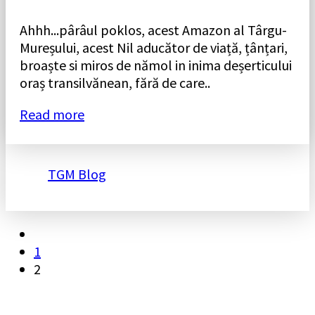
Ahhh...pârâul poklos, acest Amazon al Târgu-
Mureșului, acest Nil aducător de viață, țânțari,
broaște si miros de nămol in inima deșerticului
oraș transilvănean, fără de care..
Read more
TGM Blog
Posts
1
pagination
2