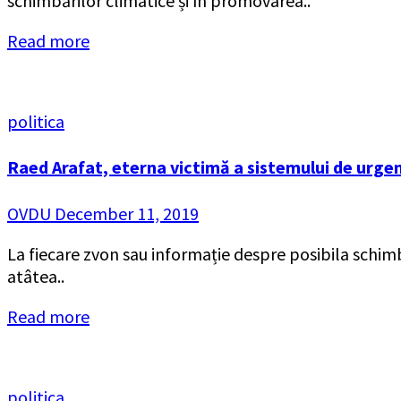
schimbărilor climatice și în promovarea..
Read more
politica
Raed Arafat, eterna victimă a sistemului de urge
OVDU
December 11, 2019
La fiecare zvon sau informație despre posibila schimba
atâtea..
Read more
politica