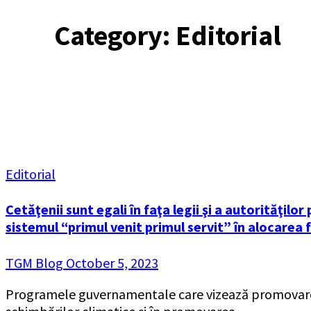
Category:
Editorial
Editorial
Cetăţenii sunt egali în faţa legii şi a autorităţilor
sistemul “primul venit primul servit” în alocarea 
TGM Blog
October 5, 2023
Programele guvernamentale care vizează promovarea en