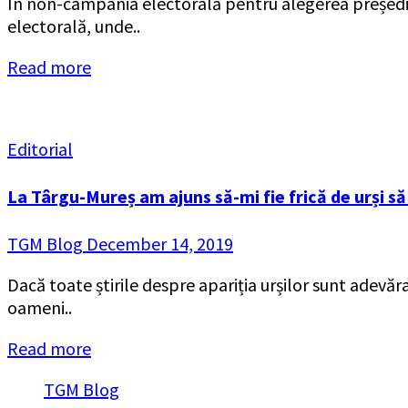
În non-campania electorală pentru alegerea președint
electorală, unde..
Read more
Editorial
La Târgu-Mureș am ajuns să-mi fie frică de urși să
TGM Blog
December 14, 2019
Dacă toate știrile despre apariția urșilor sunt adevăr
oameni..
Read more
TGM Blog