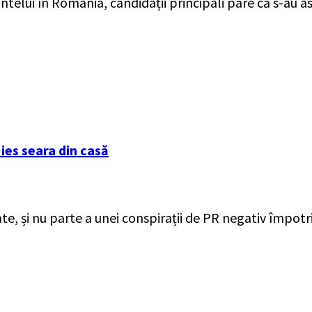
elui în România, candidații principali pare că s-au as
 ies seara din casă
ate, și nu parte a unei conspirații de PR negativ împotr