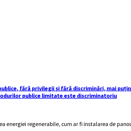
 publice, fără privilegii şi fără discriminări, mai pu
fodurilor publice limitate este discriminatoriu
ergiei regenerabile, cum ar fi instalarea de panouri