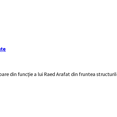
nțe
re din funcție a lui Raed Arafat din fruntea structuril