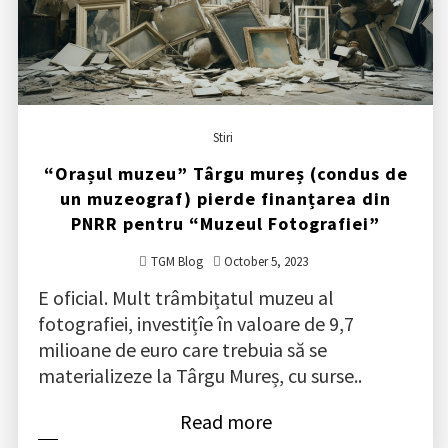
Stiri
“Orașul muzeu” Târgu mureș (condus de
un muzeograf) pierde finanțarea din
PNRR pentru “Muzeul Fotografiei”
TGM Blog
October 5, 2023
E oficial. Mult trâmbițatul muzeu al
fotografiei, investițîe în valoare de 9,7
milioane de euro care trebuia să se
materializeze la Târgu Mureș, cu surse..
Read more