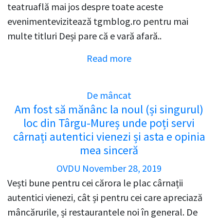
teatruaflă mai jos despre toate aceste
evenimentevizitează tgmblog.ro pentru mai
multe titluri Deși pare că e vară afară..
Read more
De mâncat
Am fost să mănânc la noul (și singurul)
loc din Târgu-Mureș unde poți servi
cârnați autentici vienezi și asta e opinia
mea sinceră
OVDU
November 28, 2019
Vești bune pentru cei cărora le plac cârnații
autentici vienezi, cât și pentru cei care apreciază
mâncărurile, și restaurantele noi în general. De