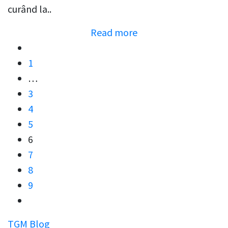
curând la..
Read more
Posts
1
pagination
…
3
4
5
6
7
8
9
TGM Blog