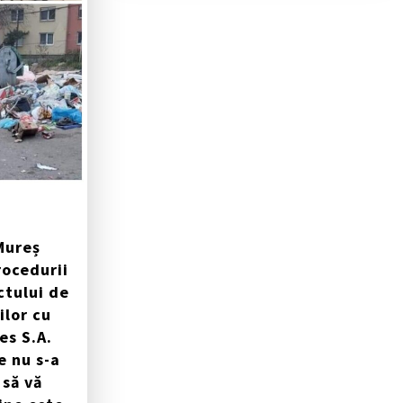
Mureș
ocedurii
ctului de
ilor cu
es S.A.
e nu s-a
 să vă