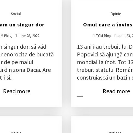
Social
Opinie
am un singur dor
Omul care a învins
M Blog
June 28, 2022
TGM Blog
June 23, 
 singur dor: să văd
13 ani i-au trebuit lui 
 nenorocita de bucată
Popovici să ajungă ca
ar de pe malul
mondial la înot. Tot 13
i din zona Dacia. Are
trebuit statului Român
i si..
construiască un bazin d
Read more
Read more